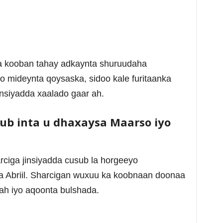
a kooban tahay adkaynta shuruudaha
yo mideynta qoysaska, sidoo kale furitaanka
insiyadda xaalado gaar ah.
sub inta u dhaxaysa Maarso iyo
arciga jinsiyadda cusub la horgeeyo
 Abriil. Sharcigan wuxuu ka koobnaan doonaa
ah iyo aqoonta bulshada.