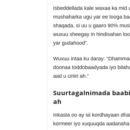
Isbeddellada kale waxaa ka mid a
mushaharka ugu yar ee looga ba
shaqada, si uu u gaaro 90% mush
wuxuu sheegay in hindisahan lo
yar gudahood”.
Wuxuu intaa ku daray: “Dhammaa
doonaa toddobaadyada iyo bilah
aad u ciriiri ah.”
Suurtagalnimada baabi
ah
Inkasta oo ay sii kordhayaan dh
kormeer iyo xuquuqda aadanaha, 