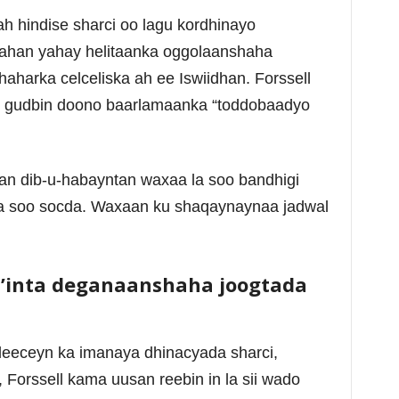
h hindise sharci oo lagu kordhinayo
ahan yahay helitaanka oggolaanshaha
aharka celceliska ah ee Iswiidhan. Forssell
o gudbin doono baarlamaanka “toddobaadyo
n dib-u-habayntan waxaa la soo bandhigi
a soo socda. Waxaan ku shaqaynaynaa jadwal
’inta deganaanshaha joogtada
aleeceyn ka imanaya dhinacyada sharci,
Forssell kama uusan reebin in la sii wado