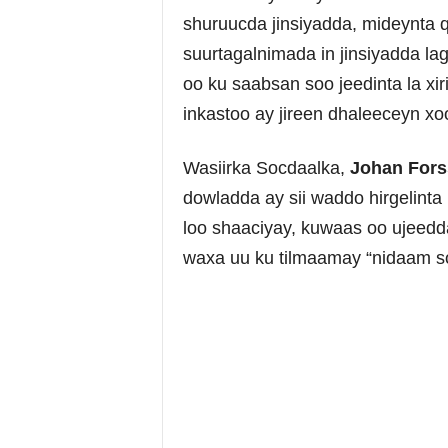
shuruucda jinsiyadda, mideynta 
suurtagalnimada in jinsiyadda la
oo ku saabsan soo jeedinta la xir
inkastoo ay jireen dhaleeceyn x
Wasiirka Socdaalka,
Johan Fors
dowladda ay sii waddo hirgelinta
loo shaaciyay, kuwaas oo ujeedd
waxa uu ku tilmaamay “nidaam s