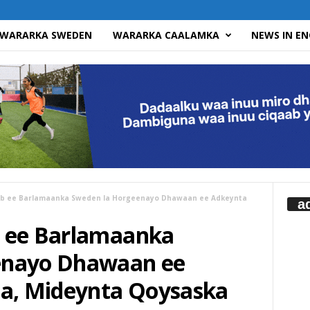
WARARKA SWEDEN
WARARKA CAALAMKA
NEWS IN EN
ub ee Barlamaanka Sweden la Horgeenayo Dhawaan ee Adkeynta
a
b ee Barlamaanka
enayo Dhawaan ee
da, Mideynta Qoysaska