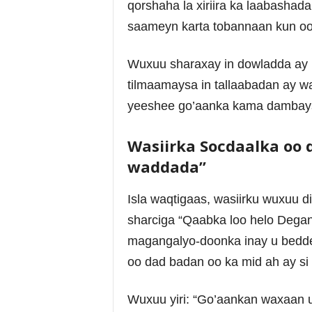
qorshaha la xiriira ka laabasha
saameyn karta tobannaan kun oo 
Wuxuu sharaxay in dowladda ay 
tilmaamaysa in tallaabadan ay w
yeeshee go’aanka kama dambays
Wasiirka Socdaalka oo 
waddada”
Isla waqtigaas, wasiirku wuxuu d
sharciga “Qaabka loo helo Degan
magangalyo-doonka inay u bedd
oo dad badan oo ka mid ah ay s
Wuxuu yiri: “Go’aankan waxaan 