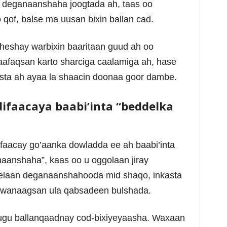
da deganaanshaha joogtada ah, taas oo
qof, balse ma uusan bixin ballan cad.
heshay warbixin baaritaan guud ah oo
aafaqsan karto sharciga caalamiga ah, hase
ta ah ayaa la shaacin doonaa goor dambe.
difaacaya baabi’inta “beddelka
ifaacay go’aanka dowladda ee ah baabi’inta
aanshaha”, kaas oo u oggolaan jiray
elaan deganaanshahooda mid shaqo, inkasta
i wanaagsan ula qabsadeen bulshada.
ugu ballanqaadnay cod-bixiyeyaasha. Waxaan