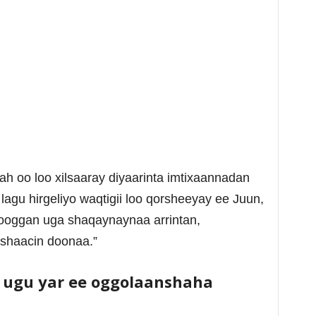
ah oo loo xilsaaray diyaarinta imtixaannadan
lagu hirgeliyo waqtigii loo qorsheeyay ee Juun,
 xooggan uga shaqaynaynaa arrintan,
 shaacin doonaa.”
ugu yar ee oggolaanshaha