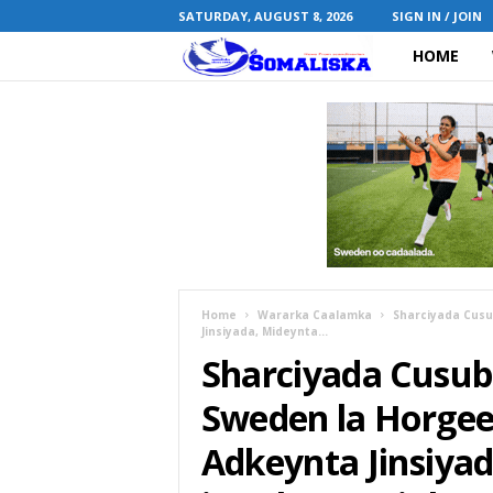
SATURDAY, AUGUST 8, 2026
SIGN IN / JOIN
HOME
S
o
m
a
l
i
Home
Wararka Caalamka
Sharciyada Cus
Jinsiyada, Mideynta...
s
Sharciyada Cusu
k
Sweden la Horge
a
Adkeynta Jinsiya