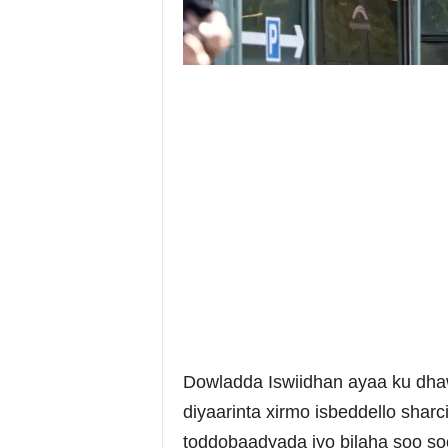
Dowladda Iswiidhan ayaa ku dh
diyaarinta xirmo isbeddello sha
toddobaadyada iyo bilaha soo so