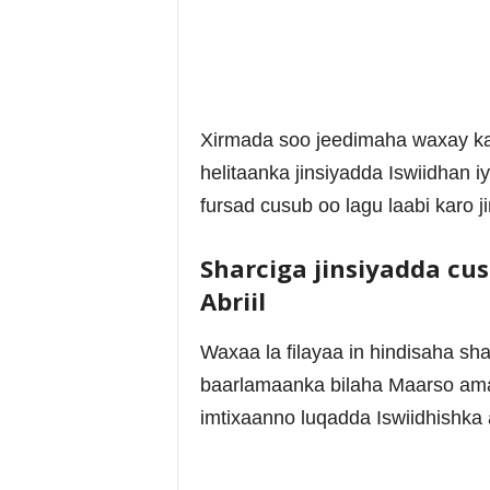
Xirmada soo jeedimaha waxay k
helitaanka jinsiyadda Iswiidhan i
fursad cusub oo lagu laabi karo j
Sharciga jinsiyadda cu
Abriil
Waxaa la filayaa in hindisaha sh
baarlamaanka bilaha Maarso ama
imtixaanno luqadda Iswiidhishka 