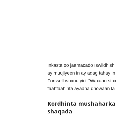
Inkasta oo jaamacado Iswiidhish 
ay muujiyeen in ay adag tahay in 
Forssell wuxuu yiri: “Waxaan si
faahfaahinta ayaana dhowaan la
Kordhinta mushaharka 
shaqada