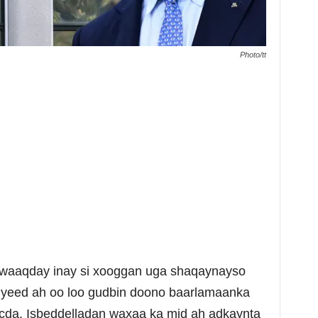
Photo/tt
awaaqday inay si xooggan uga shaqaynayso
rciyeed ah oo loo gudbin doono baarlamaanka
cda. Isbeddelladan waxaa ka mid ah adkaynta