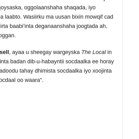
qoysaska, oggolaanshaha shaqada, iyo
ga laabto. Wasiirku ma uusan bixin mowqif cad
iirta baabi’inta deganaanshaha joogtada ah,
ooggan.
sell
, ayaa u sheegay wargeyska
The Local
in
 inta badan dib-u-habayntii socdaalka ee horay
adoodu tahay dhimista socdaalka iyo xoojinta
ocdaal oo waara”.