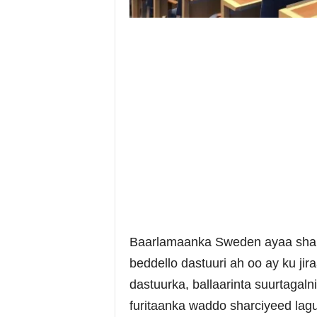
Baarlamaanka Sweden ayaa shala
beddello dastuuri ah oo ay ku jir
dastuurka, ballaarinta suurtagal
furitaanka waddo sharciyeed lagu