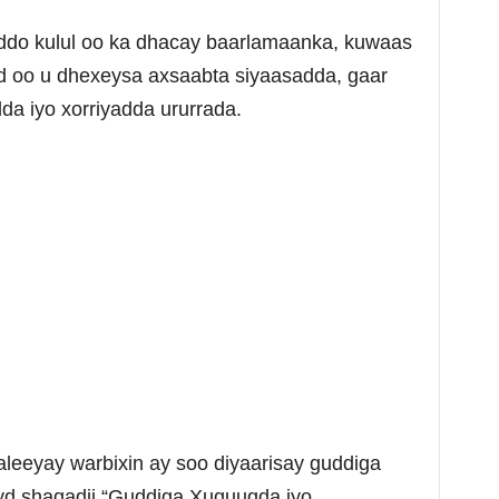
ddo kulul oo ka dhacay baarlamaanka, kuwaas
d oo u dhexeysa axsaabta siyaasadda, gaar
dda iyo xorriyadda ururrada.
leeyay warbixin ay soo diyaarisay guddiga
ayd shaqadii “Guddiga Xuquuqda iyo