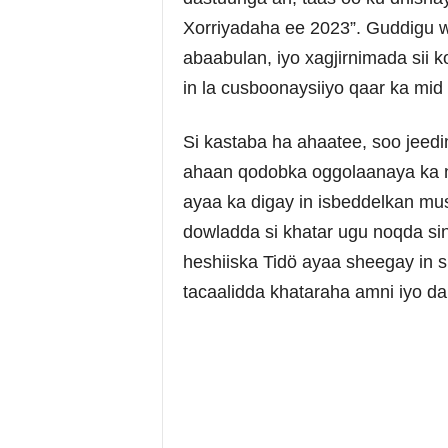
Xorriyadaha ee 2023”. Guddigu 
abaabulan, iyo xagjirnimada sii
in la cusboonaysiiyo qaar ka mi
Si kastaba ha ahaatee, soo jeed
ahaan qodobka oggolaanaya ka 
ayaa ka digay in isbeddelkan mu
dowladda si khatar ugu noqda si
heshiiska Tidö ayaa sheegay in sh
tacaalidda khataraha amni iyo d