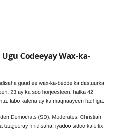
 Ugu Codeeyay Wax-ka-
ndisaha guud ee wax-ka-beddelka dastuurka
n, 23 ay ka soo horjeesteen, halka 42
ta, labo kalena ay ka maqnaayeen fadhiga.
den Democrats (SD), Moderates, Christian
a taageeray hindisaha, iyadoo sidoo kale lix