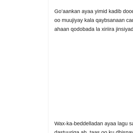
Go’aankan ayaa yimid kadib doo
oo muujiyay kala qaybsanaan ca
ahaan qodobada la xiriira jinsiya
Wax-ka-beddelladan ayaa lagu sa
dastuuriga ah, taas oo ku dhisn