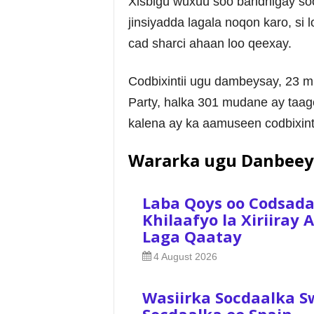
Xisbigu wuxuu soo bandhigay soo
jinsiyadda lagala noqon karo, si
cad sharci ahaan loo qeexay.
Codbixintii ugu dambeysay, 23 m
Party, halka 301 mudane ay taag
kalena ay ka aamuseen codbixint
Wararka ugu Danbeey
Laba Qoys oo Codsad
Khilaafyo la Xiriiray
Laga Qaatay
4 August 2026
Wasiirka Socdaalka S
Socdaalka ee Spain