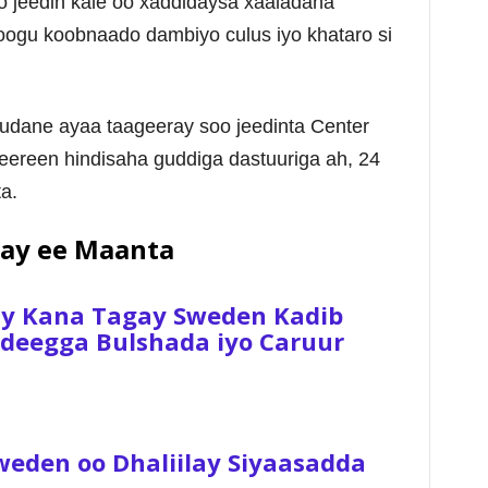
 jeedin kale oo xaddidaysa xaaladaha
 loogu koobnaado dambiyo culus iyo khataro si
udane ayaa taageeray soo jeedinta Center
eereen hindisaha guddiga dastuuriga ah, 24
a.
ay ee Maanta
ay Kana Tagay Sweden Kadib
 Adeegga Bulshada iyo Caruur
weden oo Dhaliilay Siyaasadda