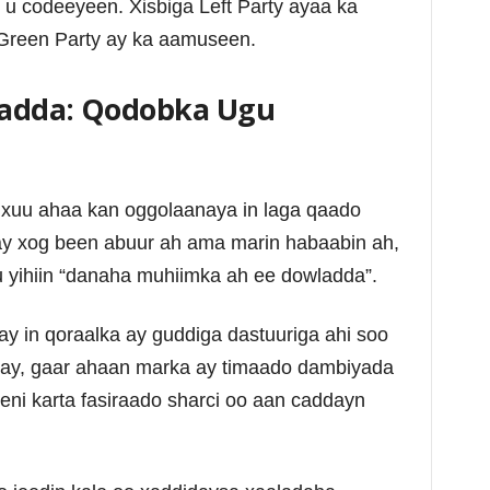
u codeeyeen. Xisbiga Left Party ayaa ka
o Green Party ay ka aamuseen.
yadda: Qodobka Ugu
uu ahaa kan oggolaanaya in laga qaado
ay xog been abuur ah ama marin habaabin ah,
u yihiin “danaha muhiimka ah ee dowladda”.
y in qoraalka ay guddiga dastuuriga ahi soo
hay, gaar ahaan marka ay timaado dambiyada
eni karta fasiraado sharci oo aan caddayn