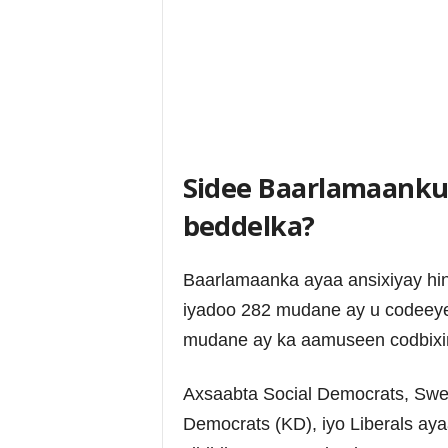
Sidee Baarlamaanku
beddelka?
Baarlamaanka ayaa ansixiyay hi
iyadoo 282 mudane ay u codeeyee
mudane ay ka aamuseen codbixin
Axsaabta Social Democrats, Swe
Democrats (KD), iyo Liberals aya