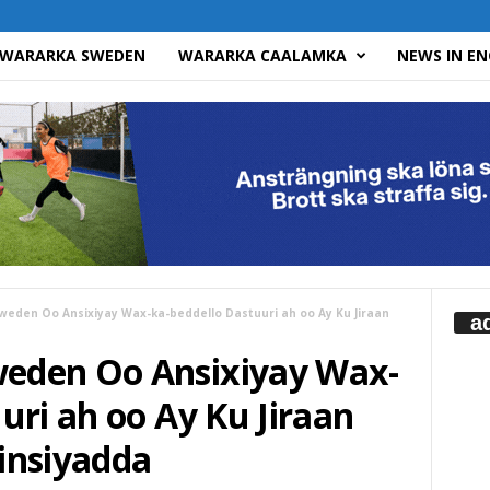
WARARKA SWEDEN
WARARKA CAALAMKA
NEWS IN EN
eden Oo Ansixiyay Wax-ka-beddello Dastuuri ah oo Ay Ku Jiraan
a
eden Oo Ansixiyay Wax-
uri ah oo Ay Ku Jiraan
insiyadda