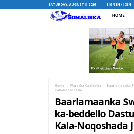
SATURDAY, AUGUST 8, 2026
SIGN IN / JOIN
HOME
S
o
m
a
l
i
Home
Wararka Caalamka
Baarlamaanka Sw
Kala-Noqoshada...
s
Baarlamaanka Sw
k
ka-beddello Dastu
a
Kala-Noqoshada J