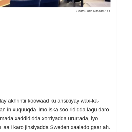
Photo Owe Nilsson / TT
y akhrintii koowaad ku ansixiyay wax-ka-
aan in xuquuqda ilmo iska soo rididda lagu daro
nimada xaddididda xorriyadda ururrada, iyo
 laali karo jinsiyadda Sweden xaalado gaar ah.