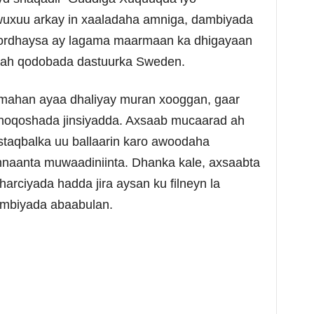
wuxuu arkay in xaaladaha amniga, dambiyada
 kordhaysa ay lagama maarmaan ka dhigayaan
d ah qodobada dastuurka Sweden.
imahan ayaa dhaliyay muran xooggan, gaar
noqoshada jinsiyadda. Axsaab mucaarad ah
staqbalka uu ballaarin karo awoodaha
nnaanta muwaadiniinta. Dhanka kale, axsaabta
arciyada hadda jira aysan ku filneyn la
ambiyada abaabulan.