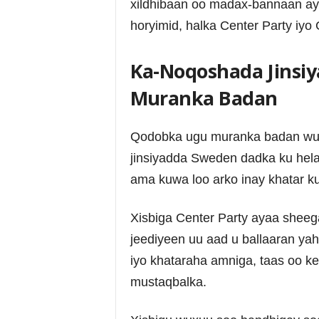
xildhibaan oo madax-bannaan ay 
horyimid, halka Center Party iy
Ka-Noqoshada Jinsi
Muranka Badan
Qodobka ugu muranka badan wux
jinsiyadda Sweden dadka ku hel
ama kuwa loo arko inay khatar k
Xisbiga Center Party ayaa sheega
jeediyeen uu aad u ballaaran ya
iyo khataraha amniga, taas oo ke
mustaqbalka.